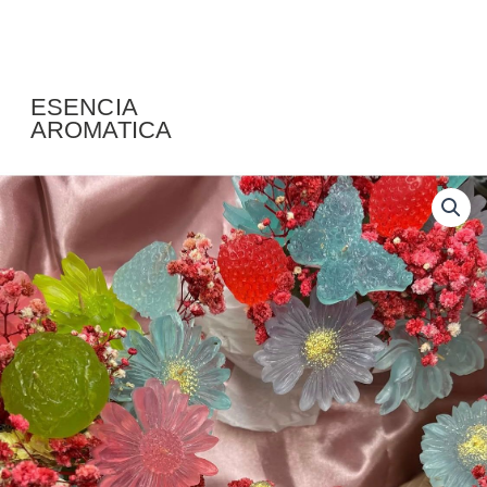
ESENCIA
AROMATICA
#7
cantidad