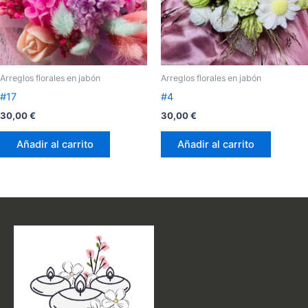
Arreglos florales en jabón
Arreglos florales en jabón
#17
#4
30,00
€
30,00
€
Añadir al carrito
Añadir al carrito