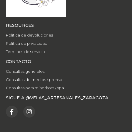
RESOURCES
Política de devoluciones
Política de privacidad
Términos de servicio
CONTACTO
Consultas generales
Consultas de medios / prensa
Consultas para minoristas / spa
SIGUE A @VELAS_ARTESANALES_ZARAGOZA
F
I
a
n
c
s
e
t
b
a